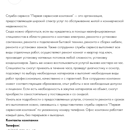
Служба сервиса “Первая сервисная компания” — это организация,
предоставляющая широкий спектр услуг по обслуживанию жилой и коммерческой
недвижимости.
Сюда можно обратиться, если вы нуждаетесь в помощи квалифицированных
специалистов в области ремонта и монтажа электрики, ремонта и установки
сантехники, ремонта и подключения бытовой техники, ремонта и сборки мебели,
ремонта и установки замков. Также сотрудники службы сервиса выполняют все
виды отделочных работ, осуществляют ремонт комнат и квартир под ключ,
производят установку натяжных потолков любой сложности, установку
кондиционеров. Здесь же можно воспользоваться услугой вызова мастера на час.
Специалисты смогут приехать в течение часа, проведут диагностику и осмотр,
подскажут по выбору необходимых материалов и выполнят необходимые виды
работ профессионально, качественно и с гарантией. Все сотрудники компании
имеют соответствующее образование, опыт работы и все необходимые допуски
и лицензии. Если есть необходимость в закупке материалов на объект, смогут
приобрести самостоятельно у поставщиков и со скидкой.
Узнать все подробности о предоставляемых услугах, стоимости ремонта и сроках
его выполнения можно, связавшись с представителем службы сервиса “Первая
сервисная компания” по указанному номеру телефона. Офис компании работает
каждый день, без перерывов и выходных.
Контакты компании
Телефон: