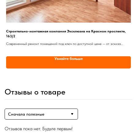
Строительно-монтажная компания Эксклюзив на Красном проспекте,
Стр
163/2
Стр
Современный ремонт помещений под ключ по доступной цене — от эскиза
рем
до завершающих ремонтно-отделочных работ, позволяющих полностью
обустроить любое помещение
Узнайте больше
Отзывы о товаре
Сначала полезные
Отзывов пока нет. Будьте первым!