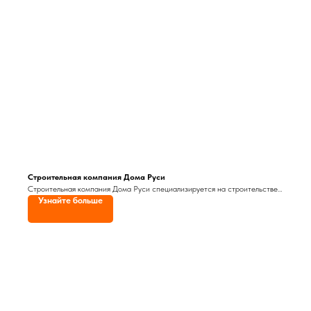
Строительная компания Дома Руси
Строительная компания Дома Руси специализируется на строительстве
Узнайте больше
бань и саун, домов под ключ, а также дачных домиков и коттеджей