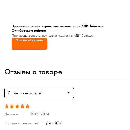
Производственно-строительная компания КДК-Байкал в
Октябрьском районе
Производственно-строительная компания КДК-Байкал
Узнайте больше
специализируется на строительстве бань и саун, домов под ключ, а также
дач и коттеджей
Отзывы о товаре
Сначала полезные
Лариса
29.09.2024
Вам помог этот отзыв?
0
0