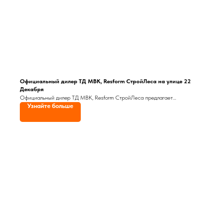
Официальный дилер ТД МВК, Resform СтройЛеса на улице 22
Декабря
Официальный дилер ТД МВК, Resform СтройЛеса предлагает
Узнайте больше
ознакомиться со своим ассортиментом всем, кто собирается начать
ремонт или строительство. Здесь вы можете купить строительные
и отделочные, фасадные, кровельные материалы, строительное, а также
котельное и насосное оборудование