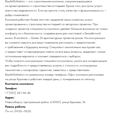
BauArtEsthetics — это строительная компания, специализирующаяся
на проектировании и строительстве коттеджей. Кроме того, доступны услуги
агентства недвижимости. Если вы цените стиль, качество и функциональность —
добро пожаловать!
Компания работает более пяти лет, предлагая своим клиентам услуги
проектирования и строительства коттеджей по авторским проектам. При
создании проектов специалисты компании уделяют большое внимание не только
комфорту, но и безопасности, создавая дома для счастливой и беззаботной
жизни. В каталоге — более 24 архитектурных проектов домов. На консультации
вы сможете озвучить все ваши пожелания, рассказать о предпочтениях
и требованиях к будущему жилищу. Специалист внимательно выслушает вас
и предоставит исчерпывающие ответы на все ваши вопросы, предложит самые
оптимальные варианты и поможет определиться с выбором.
Чтобы получить консультацию специалиста компании, узнать все интересующие
вас подробности о предоставляемых услугах и стоимости, используемых
технологиях и материалах, гарантиях, свяжитесь с представителем
BauArtEsthetics по указанному номеру телефона. Офис компании расположен
на улице Крылова и работает каждый день, с понедельника по пятницу.
Контакты компании
Телефон:
+7 (901) 247-94-40
Адрес:
Новосибирск, Центральный район, 630005, улица Крылова, 36
Режим работы
Пн-пт: 09:00—18:00