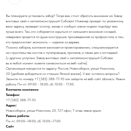
Вы планируете установить забор? Тогда вам стоит обратить внимание на Завод
винтовых свай и металлоконструкций Сибсваи! Инженер приедет по указанному
вами адресу, проведет осмотр, замер и сообщит, какие модели подойдут вам
лучше всего. Тем, кто собирается скрыться от излишнего внимания соседей,
наверняка придется по душе конструкция, произведенная из профнастила, а тем,
кто предпочитает экономить — изделие из дерева.
Помимо заборов, компания занимается проектированием, специализируется
на строительстве мостов и путепроводов, причалов, а также дач и коттеджей
(с другими услугами Завод винтовых свай и металлоконструкций Сибсваи
вы в любой момент можете ознакомиться на веб-сайте).
Организация находится по адресу: Россия, Новосибирск, улица Никитина,
20 (удобнее добираться со станции Речной вокзал). У вас остались вопросы?
Звоните по номеру +7 (383) 388-77-93 или зайдите на веб-сайт sibsvai.ru. Режим
работы Пн-пт: 09:00 - 18:00; сб: 10:00 - 17:00.
Контакты компании
Телефон:
+7 (383) 388-77-93
Адрес:
Новосибирск, улица Никитина, 20, 727 офис; 7 этаж; левое крыло
Режим работы
Пн-пт: 09:00—18:00; сб: 10:00—17:00
Сайт