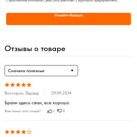
.
Строительная компания СваиОмск работает с крупными предприятиями
Ком
и частными лицами. Учреждение обладает лицензией, оборудованием и бригадой
лиц
мастеров, необходимыми для выполнения ответственных заказов
буд
Узнайте больше
нев
Отзывы о товаре
Сначала полезные
Виктория, Эдуард
29.09.2024
Брали здесь сваи, все хорошо.
Вам помог этот отзыв?
1
0