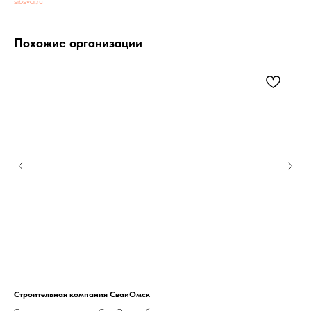
sibsvai.ru
Похожие организации
Строительная компания СваиОмск
Ком