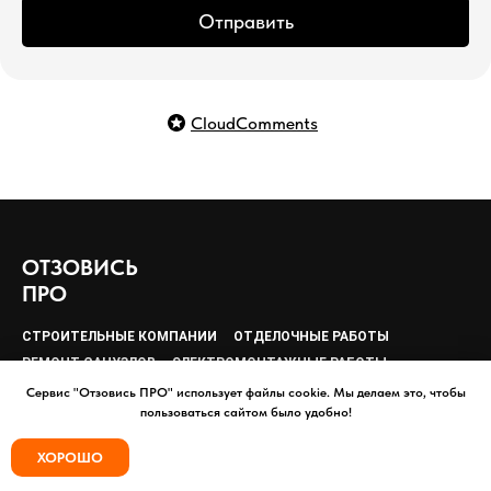
Отправить
CloudComments
ОТЗОВИСЬ
ПРО
СТРОИТЕЛЬНЫЕ КОМПАНИИ
ОТДЕЛОЧНЫЕ РАБОТЫ
РЕМОНТ САНУЗЛОВ
ЭЛЕКТРОМОНТАЖНЫЕ РАБОТЫ
ОКНА И ДВЕРИ
Сервис "Отзовись ПРО" использует файлы cookie. Мы делаем это, чтобы
пользоваться сайтом было удобно!
Добавить организацию
Связаться с нами
Платные тарифы
Политика конфиденциальности
ХОРОШО