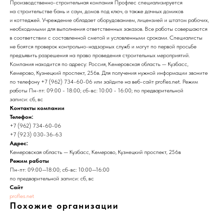
Производственно-строительная компания Профлес специализируется
на строительстве бань и саун, домов под ключ, а также дачных домиков
и коттеджей. Учреждение обладает оборудованием, лицензией и штатом рабочих,
необходимыми для выполнения ответственных заказов. Все работы совершаются
в соответствии с составленной сметой и условленными сроками. Специалисты
не боятся проверок контрольно-надзорных служб и могут по первой просьбе
предъявить разрешения на право проведения строительных мероприятий.
Компания находится по адресу: Россия, Кемеровская область — Кузбасс,
Кемерово, Кузнецкий проспект, 256в. Для получения нужной информации звоните
по телефону +7 (962) 734-60-06 или зайдите на веб-сайт profles.net. Режим
работы Пн-пт: 09:00 - 18:00; сб-вс: 10:00 - 16:00; по предварительной
записи: сб, вс
Контакты компании
Телефон:
+7 (962) 734-60-06
+7 (923) 030-36-63
Адрес:
Кемеровская область — Кузбасс, Кемерово, Кузнецкий проспект, 256в
Режим работы
Пн-пт: 09:00—18:00; сб-вс: 10:00—16:00
по предварительной записи: сб, вс
Сайт
profles.net
Похожие организации