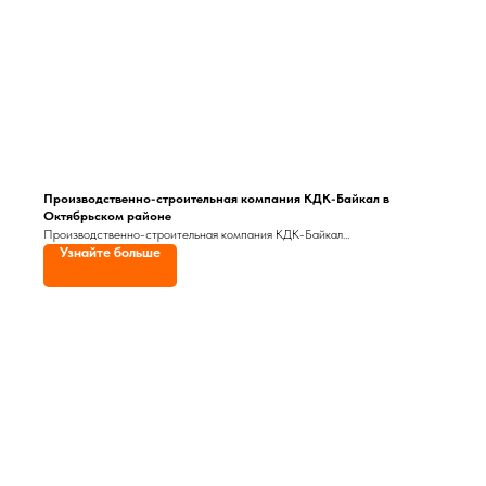
Производственно-строительная компания КДК-Байкал в
Октябрьском районе
Производственно-строительная компания КДК-Байкал
Узнайте больше
специализируется на строительстве бань и саун, домов под ключ, а также
дач и коттеджей