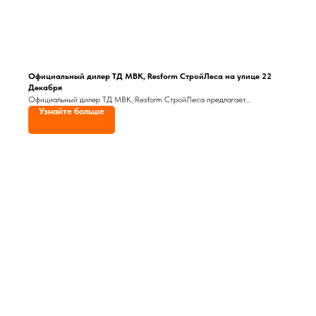
Официальный дилер ТД МВК, Resform СтройЛеса на улице 22
Декабря
Официальный дилер ТД МВК, Resform СтройЛеса предлагает
Узнайте больше
ознакомиться со своим ассортиментом всем, кто собирается начать
ремонт или строительство. Здесь вы можете купить строительные
и отделочные, фасадные, кровельные материалы, строительное, а также
котельное и насосное оборудование